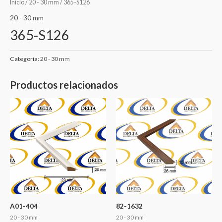
Inicio
/
20 - 30 mm
/ 365-S126
20 - 30 mm
365-S126
Categoría:
20 - 30 mm
Productos relacionados
A01-404
82-1632
20 - 30 mm
20 - 30 mm