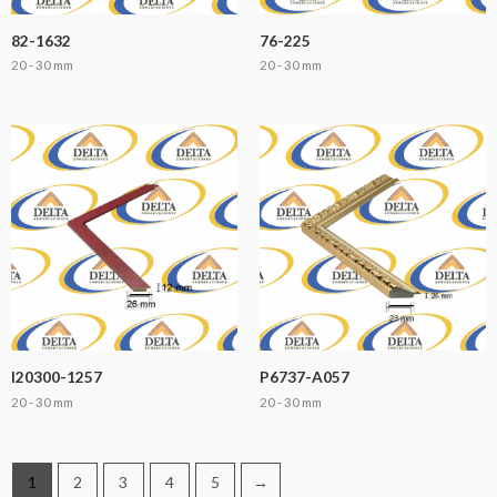
82-1632
76-225
20 - 30 mm
20 - 30 mm
I20300-1257
P6737-A057
20 - 30 mm
20 - 30 mm
1
2
3
4
5
→