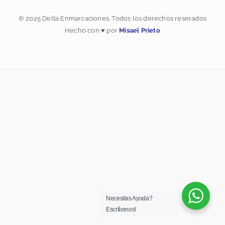
a
n
c
s
© 2025 Delta Enmarcaciones. Todos los derechos reserados
e
t
Hecho con ♥ por
Misael Prieto
b
a
o
g
o
r
k
a
m
Necesitas Ayuda?
Escríbenos!