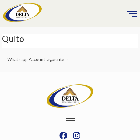
Ir
al
contenido
Navegación
Quito
de
entradas
Whatsapp Account siguiente
→
F
I