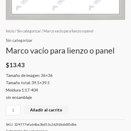
Inicio
/
Sin categorizar
/ Marco vacío para lienzo o panel
Sin categorizar
Marco vacío para lienzo o panel
$
13.43
Tamaño de imagen: 36×36
Tamaño total: 39.5×39.5
Moldura 1:17-404
sin ensamblaje
Añadir al carrito
SKU:
329777efa64ba3bd53c262fd6dd85dbe
Categoría:
Sin categorizar