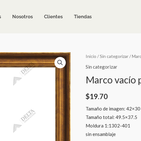
s
Nosotros
Clientes
Tiendas
Marco
Inicio
/
Sin categorizar
/ Marc
vacío
Sin categorizar
para
Marco vacío p
lienzo
o
$
19.70
panel
cantidad
Tamaño de imagen: 42×30
Tamaño total: 49.5×37.5
Moldura 1:1302-401
sin ensamblaje