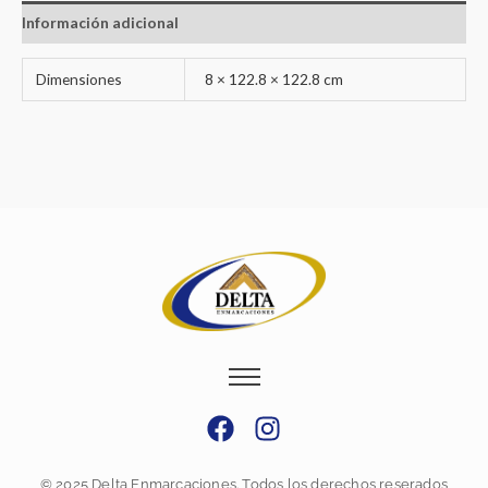
Información adicional
Dimensiones
8 × 122.8 × 122.8 cm
F
I
a
n
c
s
© 2025 Delta Enmarcaciones. Todos los derechos reserados