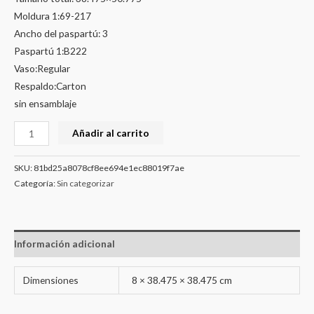
Moldura 1:69-217
Ancho del paspartú: 3
Paspartú 1:B222
Vaso:Regular
Respaldo:Carton
sin ensamblaje
Añadir al carrito
SKU:
81bd25a8078cf8ee694e1ec88019f7ae
Categoría:
Sin categorizar
Información adicional
Dimensiones
8 × 38.475 × 38.475 cm