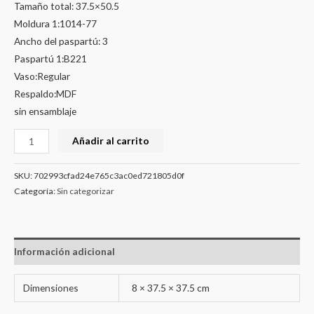
Tamaño total: 37.5×50.5
Moldura 1:1014-77
Ancho del paspartú: 3
Paspartú 1:B221
Vaso:Regular
Respaldo:MDF
sin ensamblaje
Añadir al carrito
SKU:
702993cfad24e765c3ac0ed721805d0f
Categoría:
Sin categorizar
Información adicional
Dimensiones
8 × 37.5 × 37.5 cm