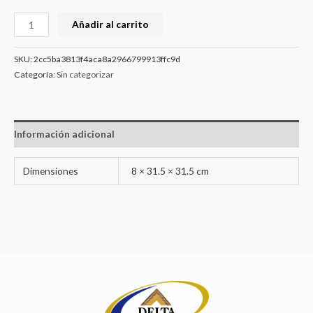
Añadir al carrito
SKU:
2cc5ba3813f4aca8a2966799913ffc9d
Categoría:
Sin categorizar
Información adicional
Dimensiones
8 × 31.5 × 31.5 cm