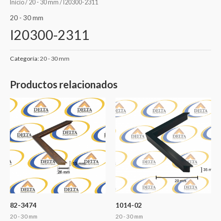
Inicio
/
20 - 30 mm
/ I20300-2311
20 - 30 mm
I20300-2311
Categoría:
20 - 30 mm
Productos relacionados
82-3474
1014-02
20 - 30 mm
20 - 30 mm