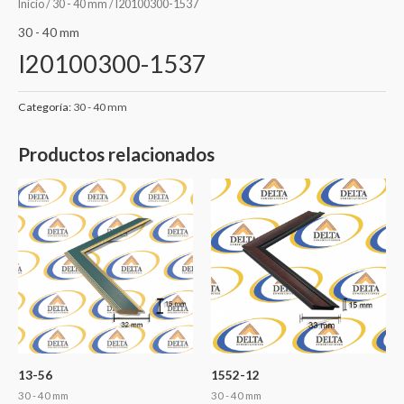
Inicio
/
30 - 40 mm
/ I20100300-1537
30 - 40 mm
I20100300-1537
Categoría:
30 - 40 mm
Productos relacionados
13-56
1552-12
30 - 40 mm
30 - 40 mm