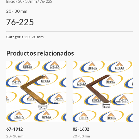
Inicio
/
20 - 30 mm
/ 76-225
20 - 30 mm
76-225
Categoría:
20 - 30 mm
Productos relacionados
67-1912
82-1632
20 - 30 mm
20 - 30 mm