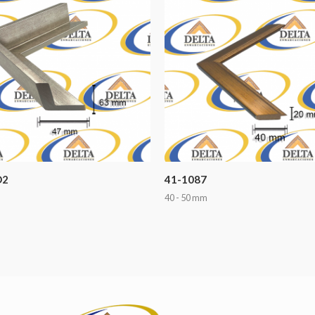
D2
41-1087
40 - 50 mm