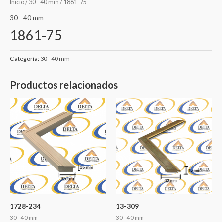
Inicio
/
30 - 40 mm
/ 1861-75
30 - 40 mm
1861-75
Categoría:
30 - 40 mm
Productos relacionados
1728-234
13-309
30 - 40 mm
30 - 40 mm