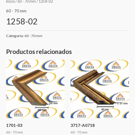
Inicio
/
60 - 70 mm
/ 1258-02
60 - 70 mm
1258-02
Categoría:
60 - 70 mm
Productos relacionados
1701-03
3717-A0718
60 - 70 mm
60 - 70 mm