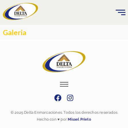
Ir
al
contenido
Galeria
F
I
a
n
c
s
© 2025 Delta Enmarcaciones. Todos los derechos reserados
e
t
Hecho con ♥ por
Misael Prieto
b
a