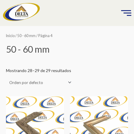
Ir
al
contenido
Inicio
/
50 - 60 mm
/ Página 4
50 - 60 mm
Mostrando 28–29 de 29 resultados