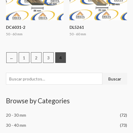
DC6031-2
DL5261
50 - 60 mm
50 - 60 mm
←
1
2
3
4
B
Buscar
u
s
Browse by Categories
c
a
20 - 30 mm
(72)
r
p
30 - 40 mm
(73)
o