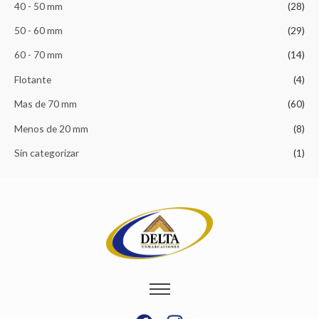
40 - 50 mm
(28)
r
50 - 60 mm
(29)
:
60 - 70 mm
(14)
Flotante
(4)
Mas de 70 mm
(60)
Menos de 20 mm
(8)
Sin categorizar
(1)